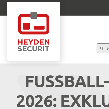
Zum
Inhalt
springen
Suche
nach:
FUSSBALL-
026: EXKLUS