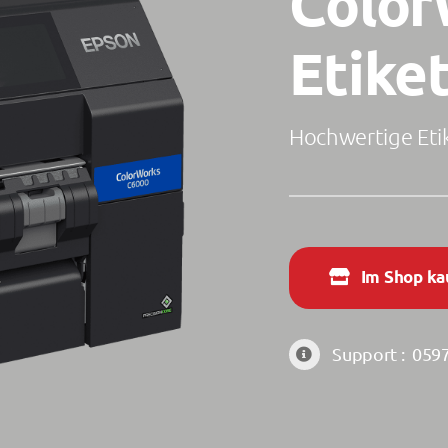
Color
Etike
Hochwertige Eti
Im Shop ka
Support :
0597