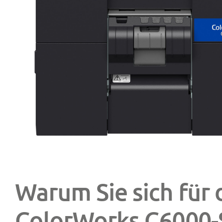
Warum Sie sich für 
ColorWorks C6000-