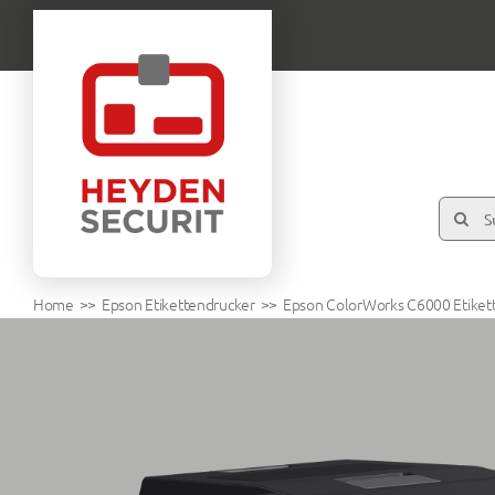
Zum
Inhalt
springen
Suche
nach:
Home
Epson Etikettendrucker
Epson ColorWorks C6000 Etiket