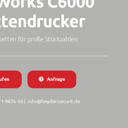
Works C6000
ttendrucker
ketten für große Stückzahlen
ufen
Anfrage
1-9876-50
|
info@heydensecurit.de