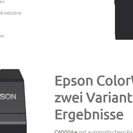
den
ikindustrie
ier
Epson Color
zwei Variant
Ergebnisse
C6000Ae
mit automatischem Pap