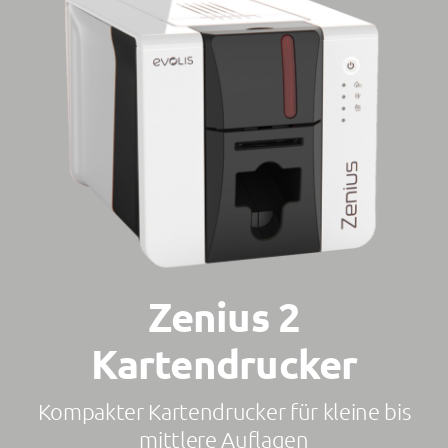
Kontakt
Zenius 2
Kartendrucker
Kompakter Kartendrucker für kleine bis
mittlere Auflagen