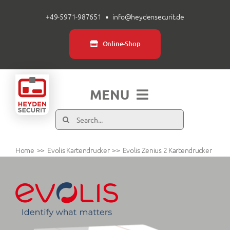
Zum
+49-5971-987651
▪
info@heydensecurit.de
Inhalt
springen
Online-Shop
MENU
Suche
Produkte
nach:
Home
Evolis Kartendrucker
Evolis Zenius 2 Kartendrucker
Branchen
Über uns
Service