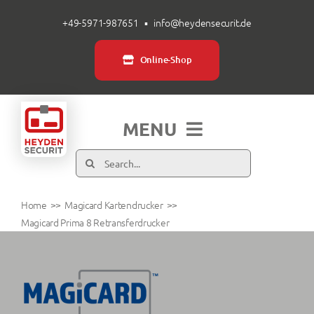
Zum
+49-5971-987651
▪
info@heydensecurit.de
Inhalt
springen
Online-Shop
MENU
Suche
Produkte
nach:
Home
Magicard Kartendrucker
Branchen
Magicard Prima 8 Retransferdrucker
Über uns
Service