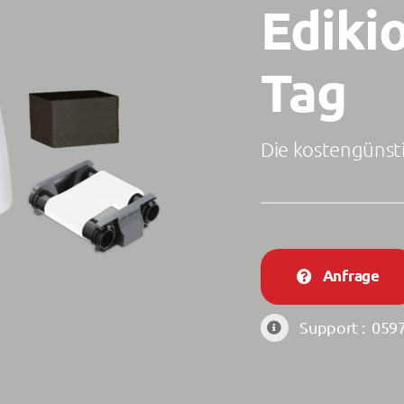
Ediki
Tag
Die kostengünsti
Anfrage
Support :
0597