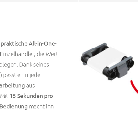
e
praktische All-in-One-
r Einzelhändler, die Wert
t legen. Dank seines
 passt er in jede
arbeitung
aus
 Mit
15 Sekunden pro
 Bedienung
macht ihn