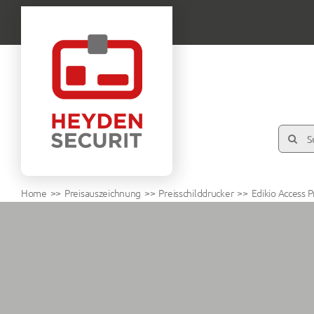
Zum
Inhalt
springen
Suche
nach:
Home
Preisauszeichnung
Preisschilddrucker
Edikio Access P