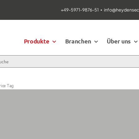
+49-5971-9876-51
▪
info@heydensecu
Produkte
Branchen
Über uns
rice Tag