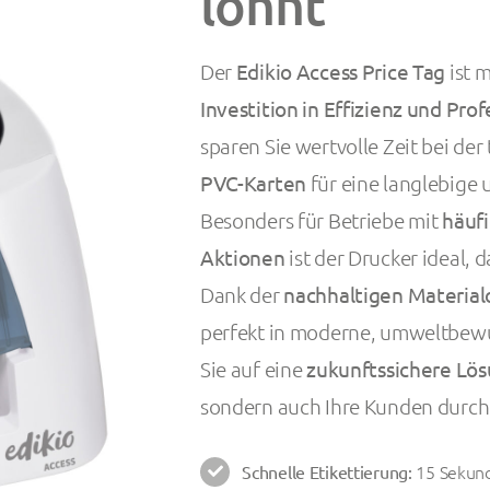
lohnt
Der
Edikio Access Price Tag
ist m
Investition in Effizienz und Prof
sparen Sie wertvolle Zeit bei de
PVC-Karten
für eine langlebige 
Besonders für Betriebe mit
häuf
Aktionen
ist der Drucker ideal, d
Dank der
nachhaltigen Materia
perfekt in moderne, umweltbewu
Sie auf eine
zukunftssichere Lö
sondern auch Ihre Kunden durch 
15 Sekund
Schnelle Etikettierung: