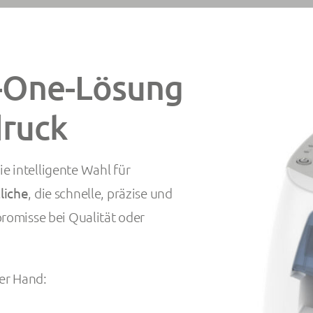
n-One-Lösung
druck
die intelligente Wahl für
liche
, die schnelle, präzise und
romisse bei Qualität oder
ner Hand: