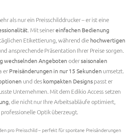
ehr als nur ein Preisschilddrucker – er ist eine
essionalität
. Mit seiner
einfachen Bedienung
r täglichen Etikettierung, während die
hochwertigen
und ansprechende Präsentation Ihrer Preise sorgen.
ig wechselnden Angeboten
oder
saisonalen
a er
Preisänderungen in nur 15 Sekunden
umsetzt.
loptionen
und des
kompakten Designs
passt er
sste Unternehmen. Mit dem Edikio Access setzen
sung
, die nicht nur Ihre Arbeitsabläufe optimiert,
professionelle Optik überzeugt.
en pro Preisschild – perfekt für spontane Preisänderungen