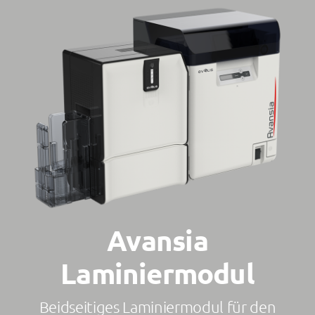
Kontakt
Avansia
Laminiermodul
Beidseitiges Laminiermodul für den