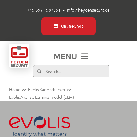
Zum
+49-5971-987651
▪
info@heydensecurit.de
Inhalt
springen
Online-Shop
MENU
Suche
Produkte
nach:
Home
Evolis Kartendrucker
Branchen
Evolis Avansia Laminiermodul (CLM)
Über uns
Service