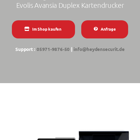
Evolis Avansia Duplex Kartendrucker
Im Shop kaufen
Anfrage
Support :
05971-9876-50
|
info@heydensecurit.de