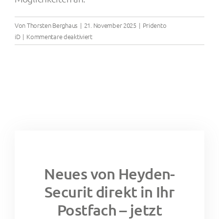
Von
Thorsten Berghaus
|
21. November 2025
|
Pridento
für
iD
|
Kommentare deaktiviert
Kann
ich
mein
eigenes
System
verwenden,
um
digitale
Ausweise
zu
versenden?
Neues von Heyden-
Securit direkt in Ihr
Postfach – jetzt