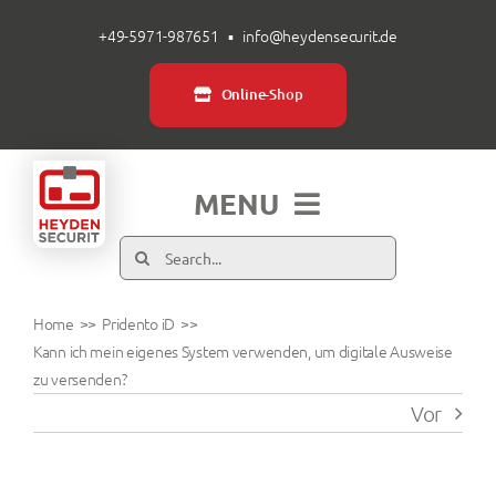
Zum
+49-5971-987651
▪
info@heydensecurit.de
Inhalt
springen
Online-Shop
MENU
Suche
Produkte
nach:
Home
Pridento iD
Branchen
Kann ich mein eigenes System verwenden, um digitale Ausweise
zu versenden?
Vor
Über uns
Service