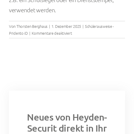
verwendet werden.
Von
Thorsten Berghaus
|
1. Dezember 2025
|
Schülerausweise -
für
Pridento iD
|
Kommentare deaktiviert
Wie
fälschungssicher
sind
die
Schülerausweise?
Neues von Heyden-
Securit direkt in Ihr