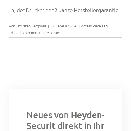
Ja, der Drucker hat
2 Jahre Herstellergarantie
.
Kontakt
Von
Thorsten Berghaus
|
23. Februar 2026
|
Access Price Tag
,
für
Edikio
|
Kommentare deaktiviert
Gibt
es
eine
Garantie?
Neues von Heyden-
Securit direkt in Ihr