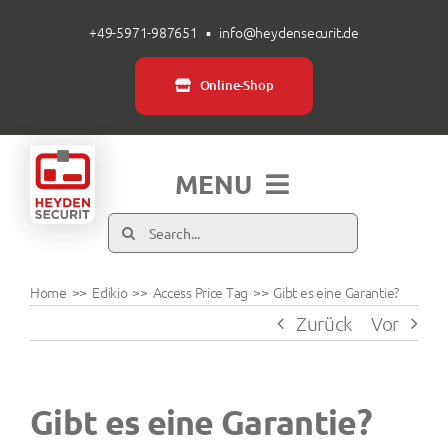
Zum
+49-5971-987651
▪
info@heydensecurit.de
Inhalt
springen
Online-Shop
MENU
Suche
Produkte
nach:
Home
Edikio
Access Price Tag
Gibt es eine Garantie?
Branchen
Zurück
Vor
Über uns
Gibt es eine Garantie?
Service